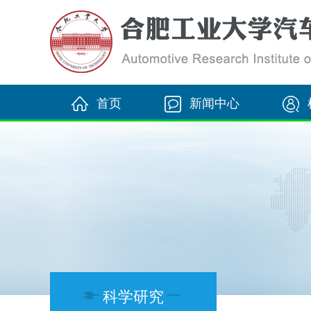
首页
新闻中心
科学研究