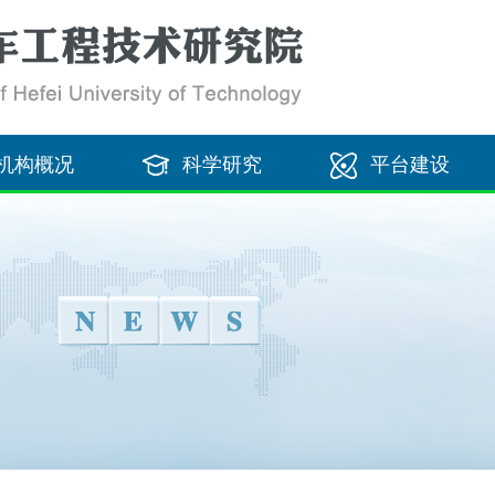
机构概况
科学研究
平台建设