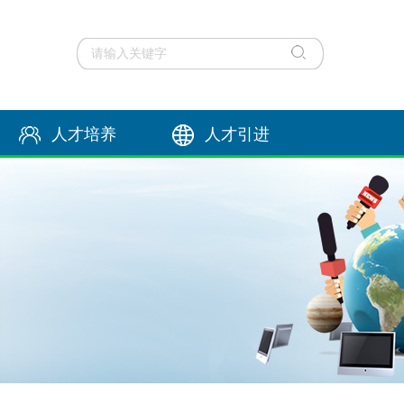
人才培养
人才引进