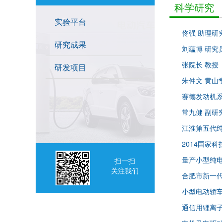
科学研究
实验平台
佟强 助理研
研究成果
刘蕴博 研究
张院长 教授
研发项目
朱仲文 黄山
赛德发动机
常九健 副研
江淮第五代
2014国家
量产小型纯电
扫一扫
关注我们
合肥市新一
小型电动轿
通信用锂离